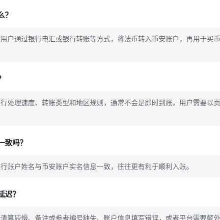
么？
指用户通过银行电汇或银行转账等方式，将法币转入币安账户，再用于买
？
银行处理速度、转账类型和地区规则，通常不会是即时到账，用户需要以
一致吗？
银行账户姓名与币安账户实名信息一致，往往更有利于顺利入账。
延迟？
行清算较慢、备注或参考编号缺失、账户信息填写错误，或者平台需要额