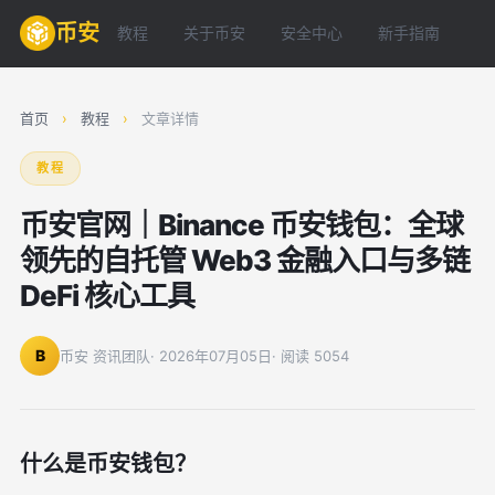
币安
教程
关于币安
安全中心
新手指南
常
首页
›
教程
›
文章详情
教程
币安官网｜Binance 币安钱包：全球
领先的自托管 Web3 金融入口与多链
DeFi 核心工具
B
币安 资讯团队
· 2026年07月05日
· 阅读 5054
什么是币安钱包？