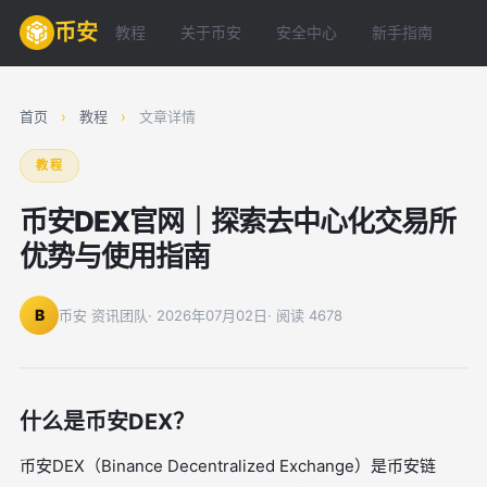
币安
教程
关于币安
安全中心
新手指南
常
首页
›
教程
›
文章详情
教程
币安DEX官网｜探索去中心化交易所
优势与使用指南
B
币安 资讯团队
· 2026年07月02日
· 阅读 4678
什么是币安DEX？
币安DEX（Binance Decentralized Exchange）是币安链