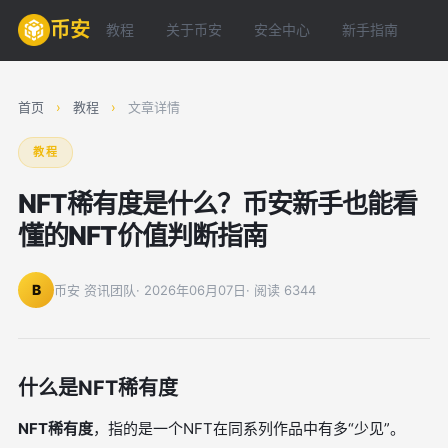
币安
教程
关于币安
安全中心
新手指南
常
首页
›
教程
›
文章详情
教程
NFT稀有度是什么？币安新手也能看
懂的NFT价值判断指南
B
币安 资讯团队
· 2026年06月07日
· 阅读 6344
什么是NFT稀有度
NFT稀有度
，指的是一个NFT在同系列作品中有多“少见”。