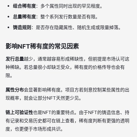
组合稀有度
：多个属性同时出现的罕见程度。
总量稀有度
：整个系列发行数量是否有限。
铸造规则
：是否存在隐藏属性、随机生成或限量掉落。
影响NFT稀有度的常见因素
发行总量
越少，通常越容易形成稀缺性，但前提是市场认可这
种稀缺。若总量很小却缺乏受众，稀有度的价格传导也会有
限。
属性分布
会显著影响稀有度。项目方若刻意控制某些属性的出
现概率，就会让部分NFT天然更少见。
链上可验证性
也是NFT的重要特点。由于NFT的铸造信息、持
有记录和交易历史都可在链上查看，稀有度判断有更强的透明
度，也更便于市场形成共识。