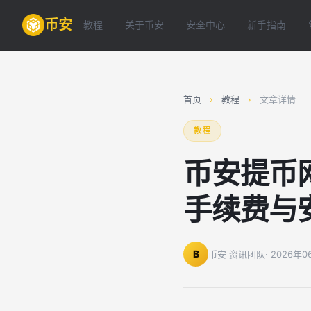
币安
教程
关于币安
安全中心
新手指南
首页
›
教程
›
文章详情
教程
币安提币
手续费与
B
币安 资讯团队
· 2026年