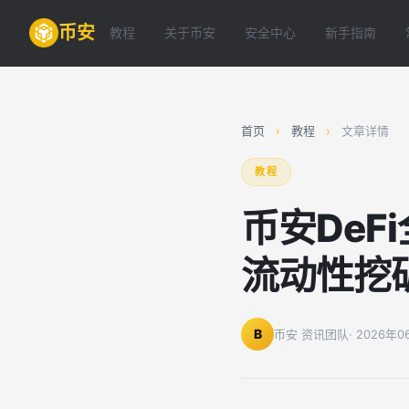
币安
教程
关于币安
安全中心
新手指南
首页
›
教程
›
文章详情
教程
币安De
流动性挖
B
币安 资讯团队
· 2026年