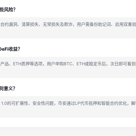
哪些风险？
能合约漏洞、清算损失、无常损失及欺诈，用户需备份助记词、启用双重
eFi收益？
产品、ETH质押等选项，用户申购BTC、ETH或稳定币后，次日即可看
安有何意义？
复DeFi 1.0的可扩展性、安全性问题，币安通过LP代币抵押和智能合约优化