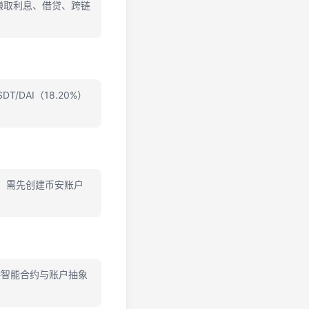
可赚取利息、借贷、跨链
/DAI（18.20%）
买，需先创建币安账户
供智能合约与账户抽象