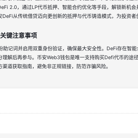
eFi 2.0，通过LP代币抵押、智能合约优化等手段，解锁新机
安DeFi从传统借贷迈向更创新的抵押与代币铸造模式，为投资者
：关键注意事项
备份助记词并启用双重身份验证，确保最大安全性
。DeFi存在智
分理解后再参与
。币安Web3钱包是唯一支持购买Defi代币的
方渠道获取指南，避免非正规链接，防范诈骗风险
。