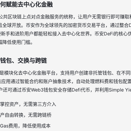
如何赋能去中心化金融
）是公共区块链上点对点金融服务的统称，让用户无需银行即可赚取
且全球开放
。币安作为全球领先的加密货币交易平台，通过整合D
，使新手和进阶用户都能轻松接入去中心化世界
。币安DeFi的核
幅降低使用门槛
。
：钱包、交换与跨链
OME）是模块化去中心化金融平台，支持用户创建非托管钱包、在不
该应用通过智能合约和账户抽象技术，自动处理燃料费和钱包配
户还可通过币安Web3钱包安全存储Defi代币，并利用Simple Y
掌控资产，无需第三方介入
产自由转换，无需跨链桥
Gas费用，降低使用成本