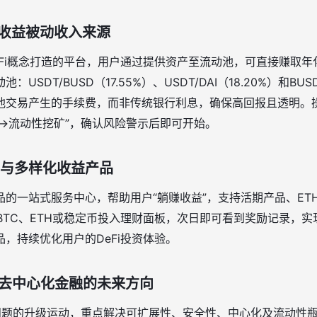
收益被动收入来源
Fi概念打造的平台，用户通过提供资产至流动池，可直接赚取年化
SDT/BUSD（17.55%）、USDT/DAI（18.20%）和BUSD/
池交易产生的手续费，而非传统银行利息，确保高回报且透明
。
→流动性挖矿”，确认风险警示后即可开始
。
押与多样化收益产品
的一站式服务中心，帮助用户“躺赚收益”，支持活期产品、ET
将BTC、ETH或稳定币投入理财面板，次日即可看到奖励记录，
，持续优化用户的DeFi投资体验
。
升级去中心化金融的未来方向
Fi 1.0问题的升级运动，重点解决可扩展性、安全性、中心化及流动