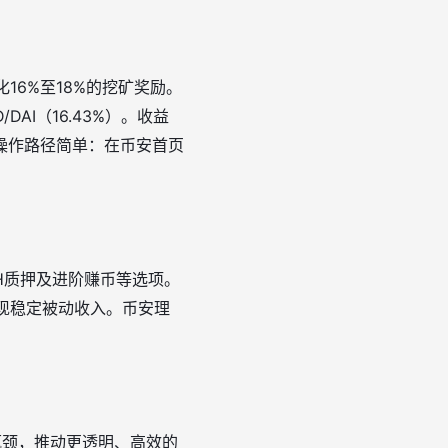
16%至18%的挖矿奖励
。
DAI（16.43%）
。收益
操作路径简单：在币安首页
H质押及进阶赚币等选项
。
实现稳定被动收入
。币安理
性瓶颈，推动更透明、高效的