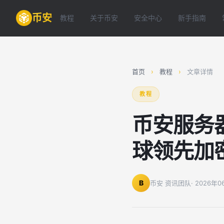
币安
教程
关于币安
安全中心
新手指南
首页
›
教程
›
文章详情
教程
币安服务
球领先加
B
币安 资讯团队
· 2026年