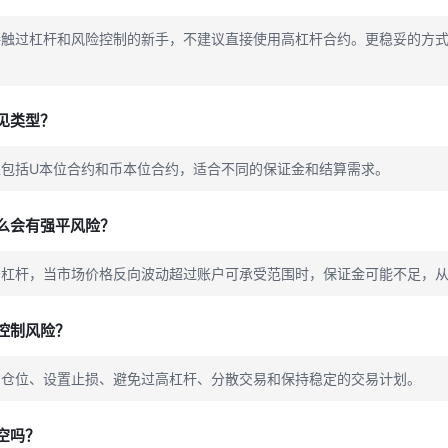
接触过杠杆和风险控制的新手，不建议直接使用高杠杆合约。更稳妥的方
。
见类型？
型包括U本位合约和币本位合约，适合不同的保证金和结算需求。
么会有强平风险？
用杠杆，当市场价格反向波动超过账户可承受范围时，保证金可能不足，
控制风险？
制仓位、设置止损、避免过高杠杆、分散交易和保持稳定的交易计划。
空吗？