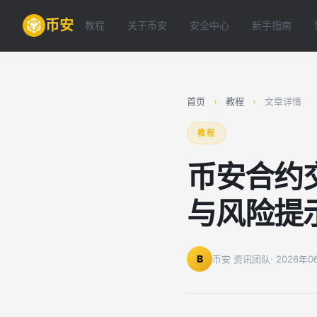
币安
教程
关于币安
安全中心
新手指南
首页
›
教程
›
文章详情
教程
币安合约
与风险提
B
币安 资讯团队
· 2026年