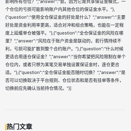
影响所有仓位？","answer":"会。因为它是共享保证金模式，一
个仓位的亏损可能影响账户内其他仓位的保证金水平。"},
{"question":"使用全仓保证金的好处是什么？","answer":"主要
好处是资金利用率更高，适合对冲和组合策略，也能在一定程
度上延缓单仓被强平。"},{"question":"全仓保证金的风险在哪
里？","answer":"风险在于账户资金是联动的，若行情持续不
利，亏损可能扩散到整个合约账户。"},{"question":"什么时候
更适合用逐仓保证金？","answer":"当你希望把风险限制在单个
仓位内，或者只想为某笔交易单独设置保证金时，逐仓更合
适。"},{"question":"全仓保证金能否随时切换？","answer":"是
否可以切换取决于平台规则、仓位状态和是否有挂单等条件，
切换前应先确认当前持仓情况。"}]
热门文章