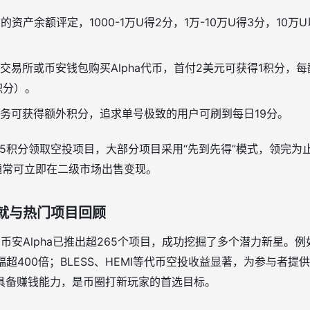
的资产余额评定，1000-1万U得2分，1万-10万U得3分，10
交易所或币安钱包购买Alpha代币，首付2美元可获得1积分，每
积分）。
务可获得额外积分，追求单号极致的用户可刷到每日19分。
15积分领取空投项目，大部分项目采用“先到先得”模式，领完为
通常可立即在二级市场出售变现。
成就与热门项目回顾
，币安Alpha已推出超265个项目，成功挖掘了多个潜力新星。例如
幅超400倍；BLESS、HEMI等代币空投收益显著，为参与者
具备赚钱能力，是币圈打新玩家的首选目标。