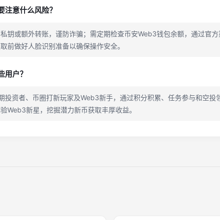
需要注意什么风险？
私钥或额外转账，谨防诈骗；需定期检查币安Web3钱包余额，通过官
领取前做好人脸识别准备以确保操作安全。
哪些用户？
合早期投资者、币圈打新玩家及Web3新手，通过积分积累、任务参与和空
验Web3新星，挖掘潜力新币获取丰厚收益。