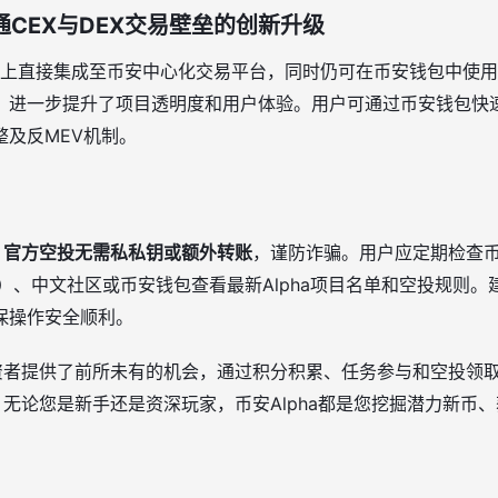
：打通CEX与DEX交易壁垒的创新升级
原有基础上直接集成至币安中心化交易平台，同时仍可在币安钱包中使
壁垒，进一步提升了项目透明度和用户体验。用户可通过币安钱包快
整及反MEV机制。
：
官方空投无需私私钥或额外转账
，谨防诈骗。用户应定期检查币
nce）、中文社区或币安钱包查看最新Alpha项目名单和空投规则
保操作安全顺利。
投资者提供了前所未有的机会，通过积分积累、任务参与和空投领
。无论您是新手还是资深玩家，币安Alpha都是您挖掘潜力新币