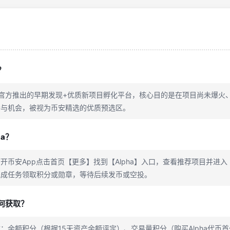
？
币安官方推出的早期发现+优质新项目孵化平台，核心目的是在项目尚未爆火
参与机会，被视为币安精选的优质预选区。
a？
开币安App点击首页【更多】找到【Alpha】入口，查看推荐项目并进
完成任务领取积分或勋章，等待后续发币或空投。
如何获取？
：余额积分（根据15天资产余额评定）、交易量积分（购买Alpha代币首