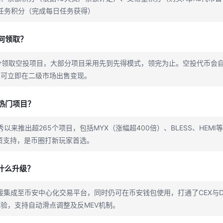
任务积分（完成每日任务获得）
如何领取？
分领取空投项目，大部分项目采用先到先得模式，领完为止。空投代币会自
常可立即在二级市场出售变现。
些热门项目？
首秀以来推出超265个项目，包括MYX（涨幅超400倍）、BLESS、HEM
资支持，是币圈打新玩家首选。
0有什么升级？
.0直接集成至币安中心化交易平台，同时仍可在币安钱包使用，打通了CEX与
验，支持自动滑点调整及反MEV机制。