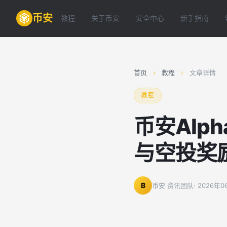
币安
教程
关于币安
安全中心
新手指南
首页
›
教程
›
文章详情
教程
币安Al
与空投奖
B
币安 资讯团队
· 2026年